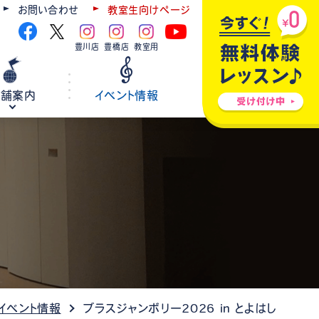
お問い合わせ
教室生向けページ
豊川店
豊橋店
教室用
店舗案内
イベント情報
ギター
弦楽器
ウクレレ
ホールレンタル
各種楽器修理
イベント情報
ブラスジャンボリー2026 in とよはし