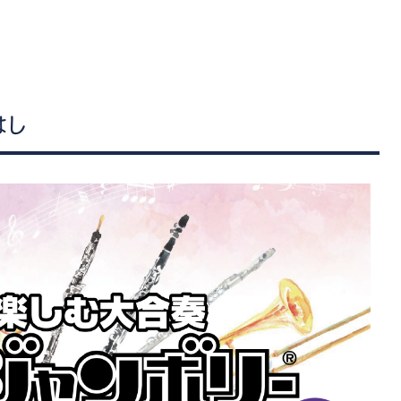
管楽器
防音・調音
各種楽器
チ
はし