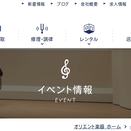
新着情報
ブログ
会社概要
求人情報
買取
修理・調律
レンタル
ピアノ
電子ピアノ
オルガン
イベント情報
キーボード
EVENT
ピアノ調律・修理
コースを選ぶ
楽器レンタル
豊川店
管楽器修理・メンテナンス
教室レンタル
レッスン会場
豊橋店
オリエント楽器 ホーム