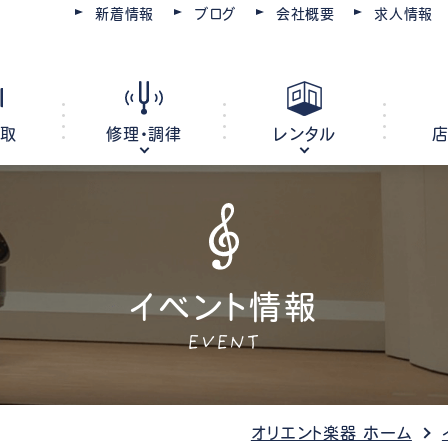
新着情報
ブログ
会社概要
求人情報
買取
修理・調律
レンタル
ピアノ
電子ピアノ
オルガン
イベント情報
キーボード
EVENT
ピアノ調律・修理
コースを選ぶ
楽器レンタル
豊川店
管楽器修理・メンテナンス
教室レンタル
レッスン会場
豊橋店
オリエント楽器 ホーム