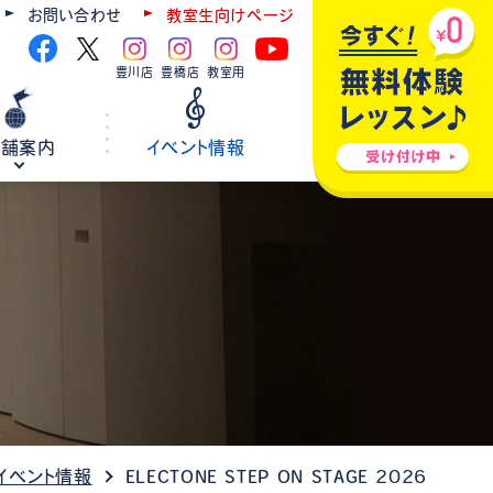
お問い合わせ
教室生向けページ
豊川店
豊橋店
教室用
店舗案内
イベント情報
ギター
弦楽器
ウクレレ
ホールレンタル
各種楽器修理
イベント情報
ELECTONE STEP ON STAGE 2026