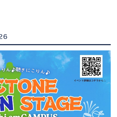
管楽器
防音・調音
各種楽器
チ
26