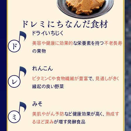
ドライいちじく
美容や健康に効果的
な栄養素を持つ
不老長寿
の果物
れんこん
ビタミンCや食物繊維が豊富
で、
見通しがきく
縁起の良い野菜
みそ
美肌やがん予防
など健康効果が高く、
熟成す
るほど深み
が増す発酵食品