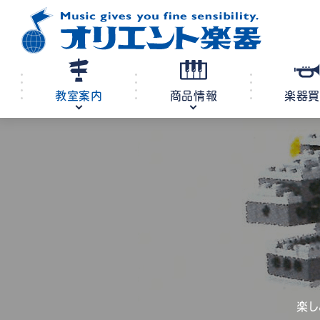
教室案内
商品情報
楽器
修理・調律
教室案内
商品情報
店舗案内
レンタル
楽し