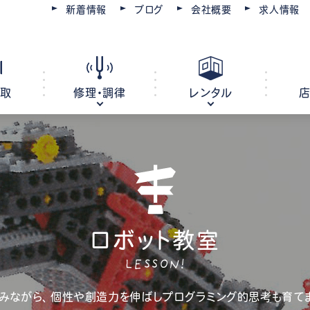
新着情報
ブログ
会社概要
求人情報
買取
修理・調律
レンタル
ピアノ
電子ピアノ
オルガン
キーボード
ロボット教室
ピアノ調律・修理
コースを選ぶ
楽器レンタル
豊川店
管楽器修理・メンテナンス
教室レンタル
レッスン会場
豊橋店
LESSON!
みながら、個性や創造力を伸ばしプログラミング的思考も育て