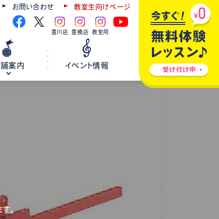
お問い合わせ
教室生向けページ
豊川店
豊橋店
教室用
店舗案内
イベント情報
ギター
弦楽器
ウクレレ
ホールレンタル
各種楽器修理
ます。