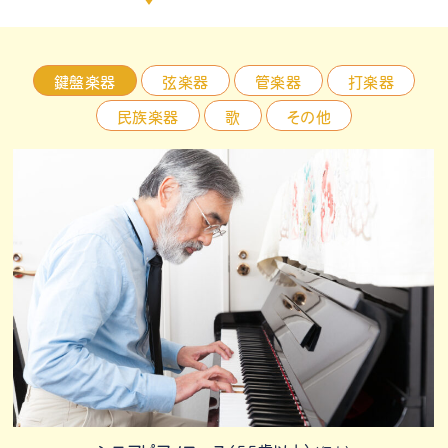
鍵盤楽器
弦楽器
管楽器
打楽器
民族楽器
歌
その他