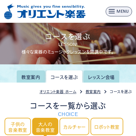
MENU
コースを選ぶ
LESSON!
様々な楽器のミュージックレッスンを開講中です。
教室案内
コースを選ぶ
レッスン会場
オリエント楽器 ホーム
教室案内
コースを選ぶ
コースを一覧から選ぶ
CHOICE
子供の
大人の
カルチャー
ロボット教室
音楽教室
音楽教室