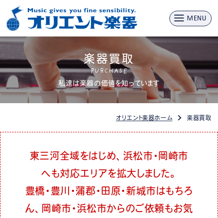
MENU
楽器買取
PURCHASE
私達は楽器の価値を知っています
オリエント楽器ホーム
楽器買取
東三河全域をはじめ、浜松市・岡崎市
へも対応エリアを拡大しました。
豊橋・豊川・蒲郡・田原・新城市はもちろ
ん、岡崎市・浜松市からのご依頼もお気