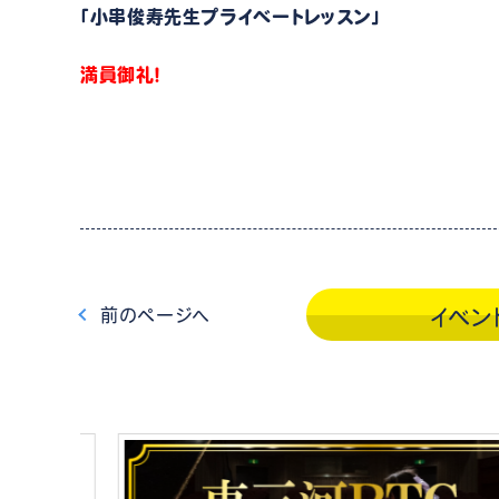
「小串俊寿先生プライベートレッスン」
満員御礼！
前
のページ
へ
イベン