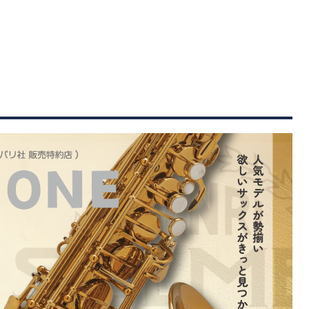
管楽器
防音・調音
各種楽器
チ