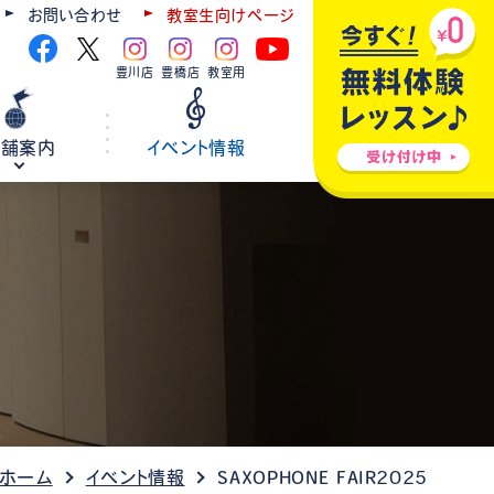
お問い合わせ
教室生向けページ
豊川店
豊橋店
教室用
店舗案内
イベント情報
ギター
弦楽器
ウクレレ
ホールレンタル
各種楽器修理
 ホーム
イベント情報
SAXOPHONE FAIR2025