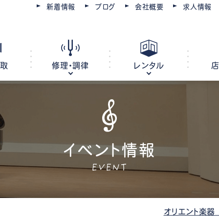
新着情報
ブログ
会社概要
求人情報
買取
修理・調律
レンタル
ピアノ
電子ピアノ
オルガン
イベント情報
キーボード
EVENT
ピアノ調律・修理
コースを選ぶ
楽器レンタル
豊川店
管楽器修理・メンテナンス
教室レンタル
レッスン会場
豊橋店
オリエント楽器