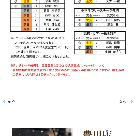
前
へ
次
へ