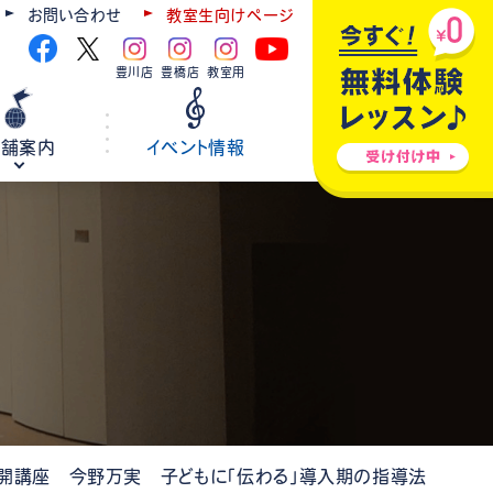
お問い合わせ
教室生向けページ
豊川店
豊橋店
教室用
店舗案内
イベント情報
ギター
弦楽器
ウクレレ
ホールレンタル
各種楽器修理
公開講座 今野万実 子どもに「伝わる」導入期の指導法