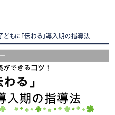
管楽器
防音・調音
各種楽器
チ
子どもに「伝わる」導入期の指導法