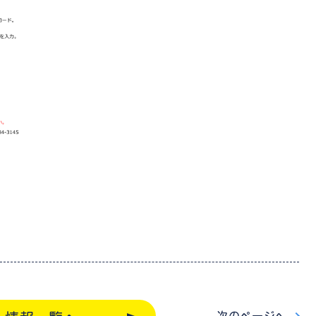
次
のページ
へ