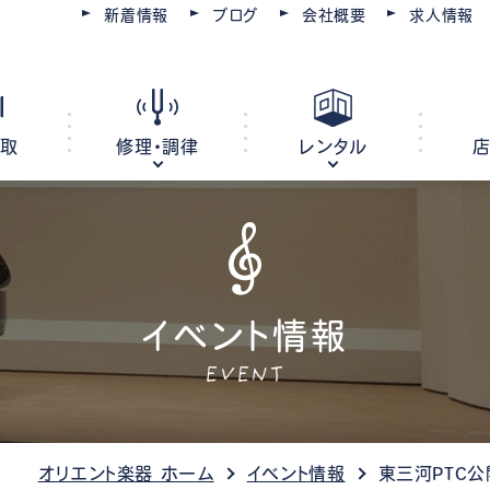
新着情報
ブログ
会社概要
求人情報
買取
修理・調律
レンタル
ピアノ
電子ピアノ
オルガン
イベント情報
キーボード
EVENT
ピアノ調律・修理
コースを選ぶ
楽器レンタル
豊川店
管楽器修理・メンテナンス
教室レンタル
レッスン会場
豊橋店
オリエント楽器 ホーム
イベント情報
東三河PTC