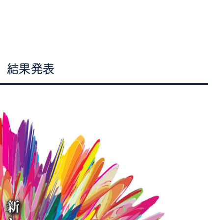
管楽器
防音・調音
各種楽器
チ
会 結果発表