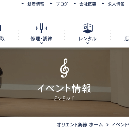
新着情報
ブログ
会社概要
求人情報
買取
修理・調律
レンタル
ピアノ
電子ピアノ
オルガン
イベント情報
キーボード
EVENT
ピアノ調律・修理
コースを選ぶ
楽器レンタル
豊川店
管楽器修理・メンテナンス
教室レンタル
レッスン会場
豊橋店
オリエント楽器 ホーム
イベント