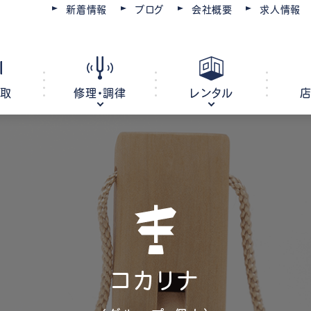
新着情報
ブログ
会社概要
求人情報
買取
修理・調律
レンタル
ピアノ
電子ピアノ
オルガン
キーボード
ピアノ調律・修理
コースを選ぶ
楽器レンタル
豊川店
管楽器修理・メンテナンス
教室レンタル
レッスン会場
豊橋店
コカリナ