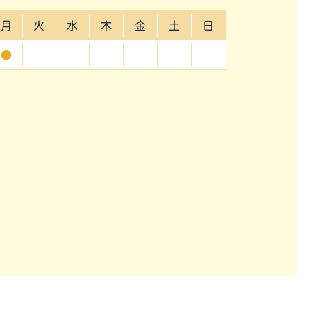
月
火
水
木
金
土
日
●