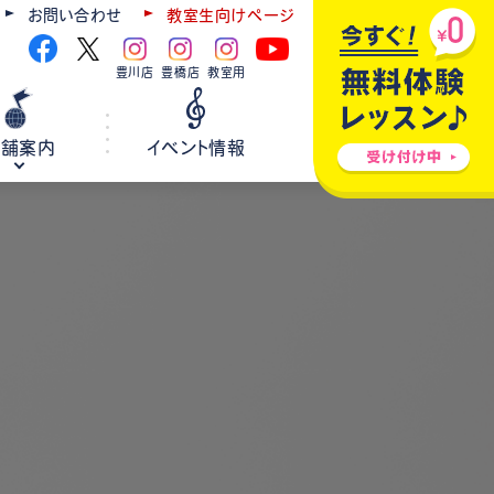
お問い合わせ
教室生向けページ
豊川店
豊橋店
教室用
店舗案内
イベント情報
ギター
弦楽器
ウクレレ
ホールレンタル
各種楽器修理