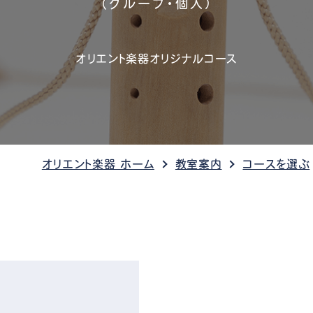
（グループ・個人）
管楽器
防音・調音
各種楽器
チ
オリエント楽器オリジナルコース
オリエント楽器 ホーム
教室案内
コースを選ぶ