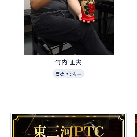
竹内 正実
豊橋センター