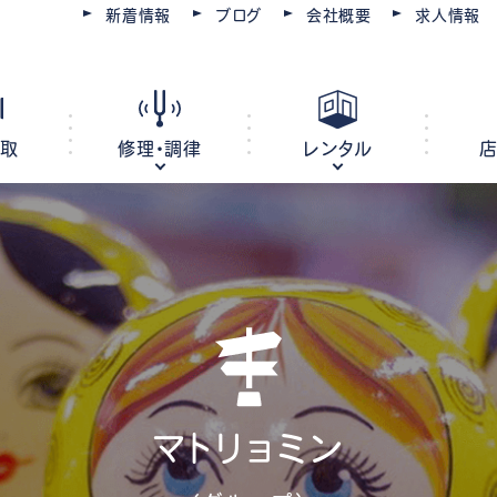
新着情報
ブログ
会社概要
求人情報
買取
修理・調律
レンタル
ピアノ
電子ピアノ
オルガン
キーボード
ピアノ調律・修理
コースを選ぶ
楽器レンタル
豊川店
管楽器修理・メンテナンス
教室レンタル
レッスン会場
豊橋店
マトリョミン