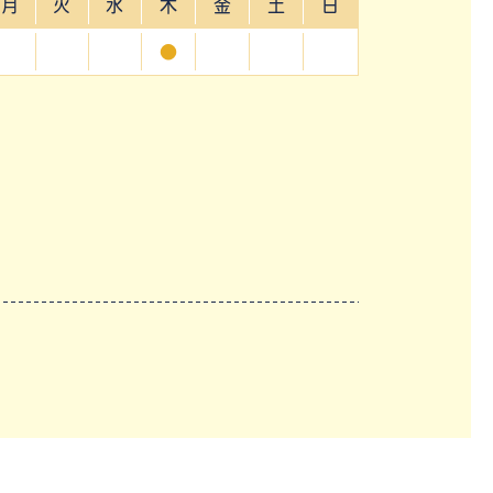
月
火
水
木
金
土
日
●