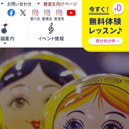
お問い合わせ
教室生向けページ
豊川店
豊橋店
教室用
店舗案内
イベント情報
ギター
弦楽器
ウクレレ
ホールレンタル
各種楽器修理