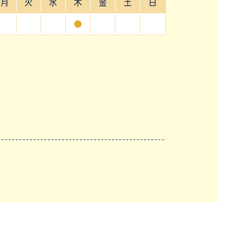
月
火
水
木
金
土
日
●