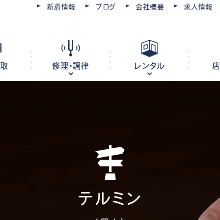
新着情報
ブログ
会社概要
求人情報
買取
修理・調律
レンタル
ピアノ
電子ピアノ
オルガン
キーボード
ピアノ調律・修理
コースを選ぶ
楽器レンタル
豊川店
管楽器修理・メンテナンス
教室レンタル
レッスン会場
豊橋店
テルミン