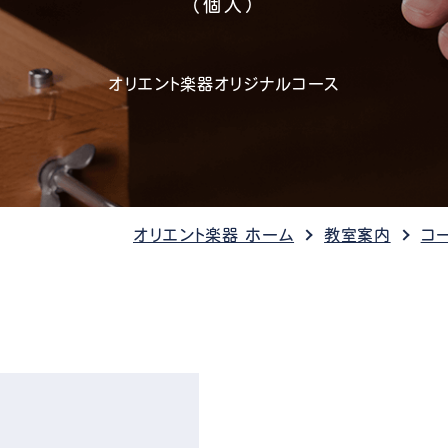
（個人）
管楽器
防音・調音
各種楽器
チ
オリエント楽器オリジナルコース
オリエント楽器 ホーム
教室案内
コ