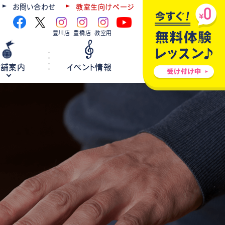
お問い合わせ
教室生向けページ
豊川店
豊橋店
教室用
店舗案内
イベント情報
ギター
弦楽器
ウクレレ
ホールレンタル
各種楽器修理