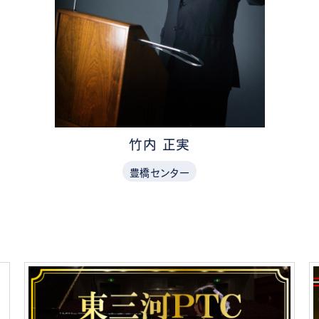
竹内 正実
豊橋センター