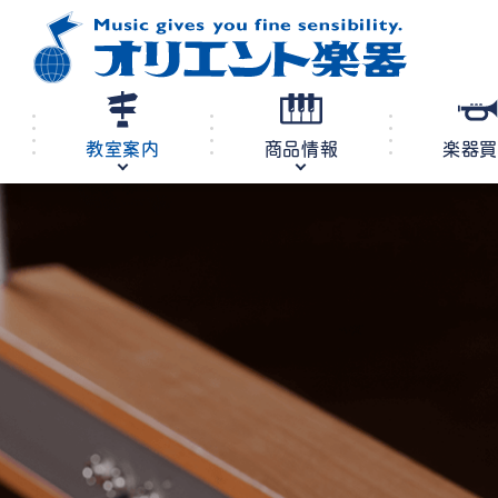
教室案内
商品情報
楽器
修理・調律
教室案内
商品情報
店舗案内
レンタル