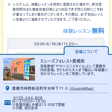
システム上、体験レッスンを同時に登録された場合や、弊社営
業時間外また教室休館日等により対応できず同じ日時にご予約
が重なってしまう場合がございます。その際は、必ず担当レッス
ン会場よりご連絡させていただきます。ご了承ください。
無料
体験レッスン
2026/6/18（木）17:20～
会場について
終了しました
ミューズフォレスト豊橋南
音楽教室「ヤマハユニスタイル」として豊橋市
内初登場。子どもから大人まで幅広い年齢層に
合わせたレッスンをご用意しています。
2026/6/18（木）18:10～
豊橋市神野新田町字水神下71-5
（GoogleMap）
終了しました
0120-594-808
月〜土10:00〜18:00
※毎週月曜と木曜は13:30まで閉館
※日曜、祝日定休