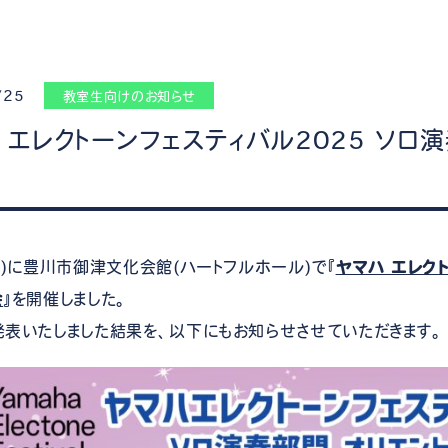
管楽器
防音・調音
各種楽器
チ
/25
教室生向けのお知らせ
 エレクトーンフェスティバル2025 ソロ
日)に豊川市御津文化会館(ハートフルホール)で『
ヤマハ エレク
会
』を開催しました。
発表いたしました結果を、以下にもお知らせさせていただきます。