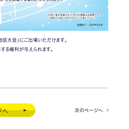
知地区大会」にご出場いただけます。
場する権利が与えられます。
次
のページ
へ
ジへ