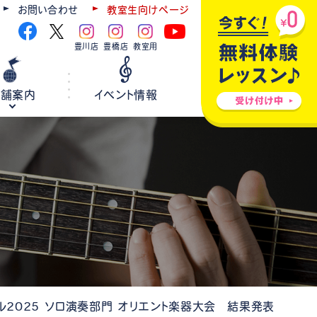
お問い合わせ
教室生向けページ
豊川店
豊橋店
教室用
店舗案内
イベント情報
ギター
弦楽器
ウクレレ
ホールレンタル
各種楽器修理
ル2025 ソロ演奏部門 オリエント楽器大会 結果発表