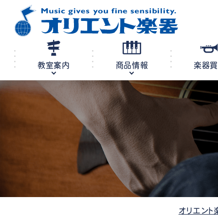
教室案内
商品情報
楽器
修理・調律
教室案内
商品情報
店舗案内
レンタル
オリエント