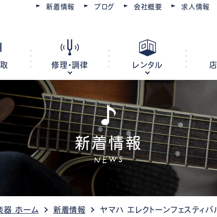
新着情報
ブログ
会社概要
求人情報
買取
修理・調律
レンタル
新着情報
ピアノ
電子ピアノ
オルガン
キーボード
NEWS
ピアノ調律・修理
コースを選ぶ
楽器レンタル
豊川店
管楽器修理・メンテナンス
教室レンタル
レッスン会場
豊橋店
楽器 ホーム
新着情報
ヤマハ エレクトーンフェスティバ