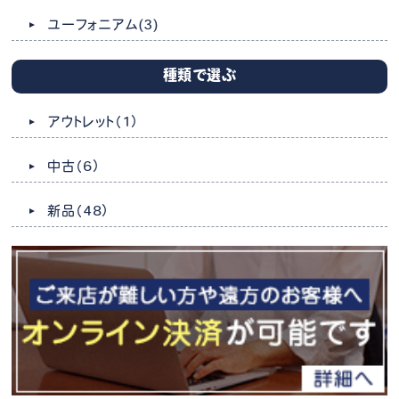
ユーフォニアム
(3)
種類で選ぶ
アウトレット
（1）
中古
（6）
新品
（48）