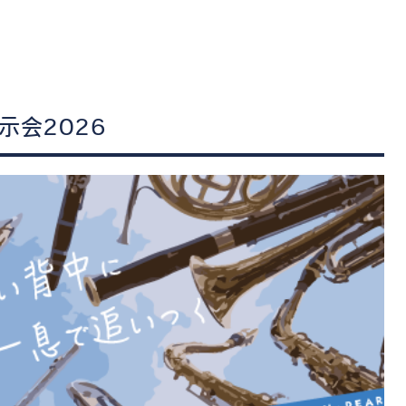
管楽器
防音・調音
各種楽器
チ
示会2026