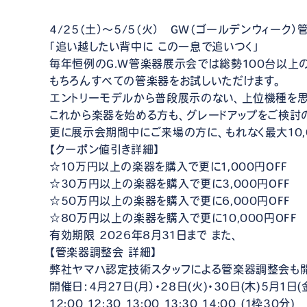
4/25（土）～5/5（火） GW（ゴールデンウィーク
「追い越したい背中に この一息で追いつく」
毎年恒例のG.W管楽器展示会では総勢100台以上
もちろんすべての管楽器をお試しいただけます。
エントリーモデルから普段展示のない、上位機種を思
これから楽器を始める方も、グレードアップをご検討
更に展示会期間中にご来場の方に、もれなく最大10,
【クーポン値引き詳細】
☆10万円以上の楽器を購入で更に1,000円OFF
☆30万円以上の楽器を購入で更に3,000円OFF
☆50万円以上の楽器を購入で更に6,000円OFF
☆80万円以上の楽器を購入で更に10,000円OFF
有効期限 2026年8月31日まで また、
【管楽器調整会 詳細】
弊社ヤマハ認定技術スタッフによる管楽器調整会も開
開催日：4月27日(月）・28日(火)・30日(木)5月1日
12:00 12:30 13:00 13:30 14:00 (1枠30分)