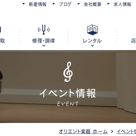
新着情報
ブログ
会社概要
求人情報
買取
修理・調律
レンタル
ピアノ
電子ピアノ
オルガン
イベント情報
キーボード
EVENT
ピアノ調律・修理
コースを選ぶ
楽器レンタル
豊川店
管楽器修理・メンテナンス
教室レンタル
レッスン会場
豊橋店
オリエント楽器 ホーム
イベント