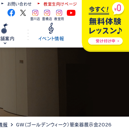
お問い合わせ
教室生向けページ
豊川店
豊橋店
教室用
店舗案内
イベント情報
ギター
弦楽器
ウクレレ
ホールレンタル
各種楽器修理
情報
GW（ゴールデンウィーク）管楽器展示会2026