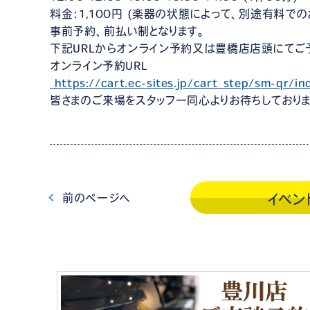
料金：1,100円 (楽器の状態によって、別途有料で
事前予約、前払い制となります。
下記URLからオンライン予約又は豊橋店店頭にてご
オンライン予約URL
https://cart.ec-sites.jp/cart_step/sm-qr/
皆さまのご来場をスタッフ一同心よりお待ちしておりま
前
のページ
へ
イベン