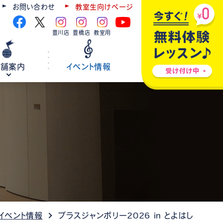
お問い合わせ
教室生向けページ
豊川店
豊橋店
教室用
店舗案内
イベント情報
ギター
弦楽器
ウクレレ
ホールレンタル
各種楽器修理
イベント情報
ブラスジャンボリー2026 in とよはし