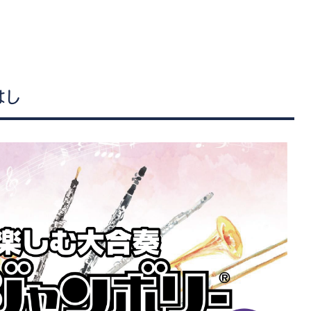
管楽器
防音・調音
各種楽器
チ
はし