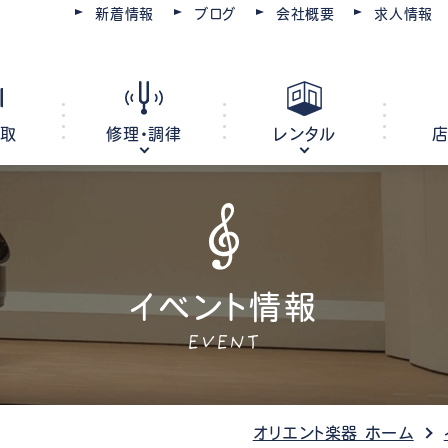
新着情報
ブログ
会社概要
求人情報
買取
修理・調律
レンタル
ピアノ
電子ピアノ
オルガン
イベント情報
キーボード
EVENT
ピアノ調律・修理
コースを選ぶ
楽器レンタル
豊川店
管楽器修理・メンテナンス
教室レンタル
レッスン会場
豊橋店
オリエント楽器 ホーム