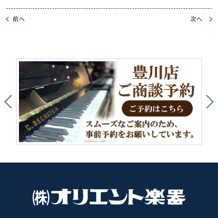
前
へ
次
へ