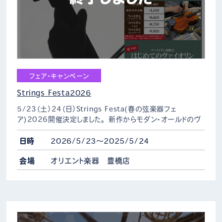
フェア・キャンペーン
Strings Festa2026
5/23（土）24（日）Strings Festa(春の弦楽器フェ
ア)2026開催決定しました。 新作からモダン・オールドのヴ
ァイオリン・ヴィオラ・チェロ等多数展示。 歴史ある名器の深
み、新しい楽器の持つ可能性、あなたの…
日時
2026/5/23～2025/5/24
会場
オリエント楽器 豊橋店