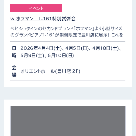
イベント
w.ホフマン T-161特別試弾会
ベヒシュタインのセカンドブランド「ホフマン」より小型サイズ
のグランドピアノT-161が期間限定で豊川店に展示！ これを
記念し特別試弾会を開催いたします。 【開催日時】
4/4（土）・5（日）・18（土）、5/9（土）・1…
日
2026年4月4日(土)、4月5日(日)、4月18日(土)、
時
5月9日(土)、5月10日(日)
会
オリエントホール(豊川店２F)
場