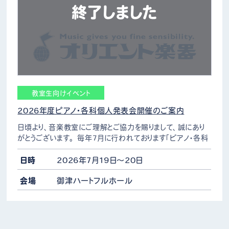
終了しました
教室生向けイベント
2026年度ピアノ・各科個人発表会開催のご案内
日頃より、音楽教室にご理解とご協力を賜りまして、誠にあり
がとうございます。 毎年7月に行われております「ピアノ・各科
個人発表会」についてご案内いたします。 ピアノ各科個人発
表会はオリエント楽器でピアノや弦楽器・管楽器など…
日時
2026年7月19日～20日
会場
御津ハートフルホール