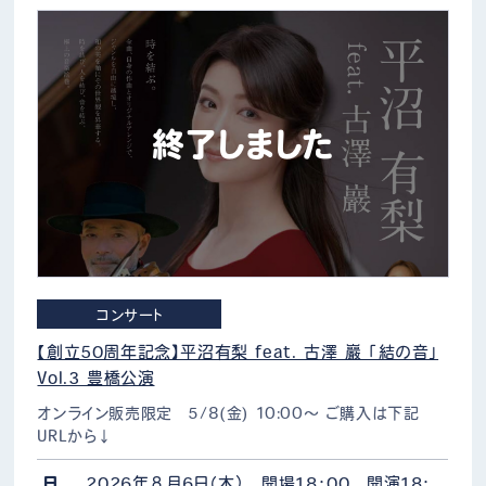
終了しました
コンサート
【創立50周年記念】平沼有梨 feat. 古澤 巖 「結の音」
Vol.3 豊橋公演
オンライン販売限定 5/8(金) 10:00～ ご購入は下記
URLから↓
https://ticketdive.com/event/Orient50thAnniversary
【オリエント楽器創立50周年記…
日
2026年８月6日（木） 開場18：00 開演18：