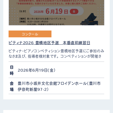
コンクール
ピティナ2026 豊橋地区予選 本番直前練習日
ピティナ・ピアノコンペティション豊橋地区予選にご参加のみ
なさま及び、指導者様対象です。 コンペティションが開催さ
れるホールとピアノで練習できる「本番直前練習日」を設けさ
せていただきました。 本番に備え是非ご活用ください。…
日
2026年6月19日（金）
時
会
豊川市小坂井文化会館フロイデンホール（豊川市
場
伊奈町新屋97-2）