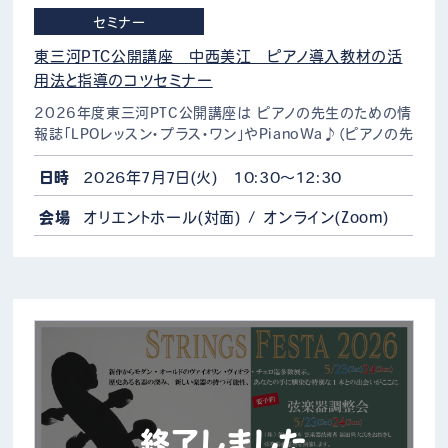
セミナー
東三河PTC公開講座 中西美江 ピアノ導入教材の活
用法と指導のコツセミナー
2026年度東三河PTC公開講座は ピアノの先生のための情
報誌「LPOレッスン・プラス・ワン」やPianoWa♪（ピアノの先
生のためのページ）にてレッスンのお悩み解決コーナーの
“聞いて！まるみえ先生”でおなじみの中西美…
日時
2026年7月7日(火) 10:30～12:30
会場
オリエントホール(対面) / オンライン(Zoom)
終了しました