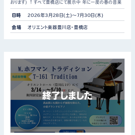
おります) ↑すべて豊橋店にて展示中 年に一度の春の音楽
生活応援フェア！今年は豊川店・豊橋店両店にて開催します♪
鍵盤楽器から管楽器・弦楽器・ギター・ベース・ウクレレ…
日時
2026年3月28日(土)～7月30日(木)
会場
オリエント楽器豊川店・豊橋店
終了しました