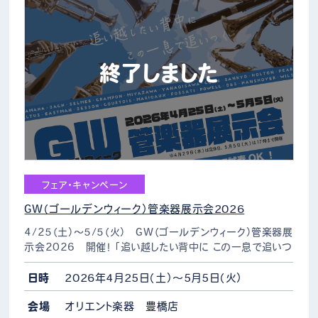
終了しました
フェア・キャンペーン
GW（ゴールデンウィーク）管楽器展示会2026
4/25（土）～5/5（火） GW（ゴールデンウィーク）管楽器展
示会2026 開催！ 「追い越したい背中に この一息で追いつ
く」 毎年恒例のG.W管楽器展示会では総勢100台以上の楽
器を展示。 もちろんすべての管楽器をお…
日時
2026年4月25日（土）～5月5日（火）
会場
オリエント楽器 豊橋店