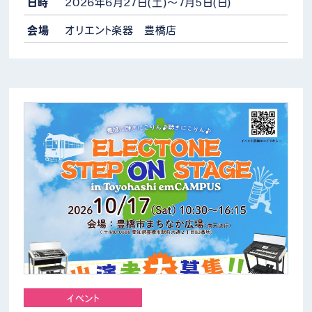
す。この機会にぜひご受講くだ…
日時
2026年6月27日(土)～7月5日(日)
会場
オリエント楽器 豊橋店
イベント