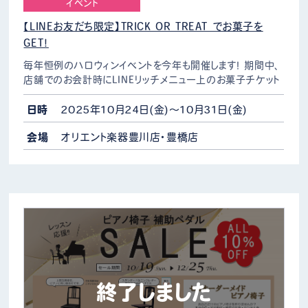
イベント
【LINEお友だち限定】TRICK OR TREAT でお菓子を
GET！
毎年恒例のハロウィンイベントを今年も開催します！ 期間中、
店舗でのお会計時にLINEリッチメニュー上のお菓子チケット
をタップ。表示画面をご提示し、 「トリック・オア・トリート」と言
っていただくと好きなお菓子をおひとつプレ…
日時
2025年10月24日(金)～10月31日(金)
会場
オリエント楽器豊川店・豊橋店
終了しました