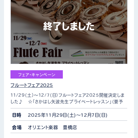
終了しました
フェア・キャンペーン
フルートフェア2025
11/29（土）～12/7（日）フルートフェア2025開催決定しま
した♪ ☆「さかはし矢波先生プライベートレッスン」（要予
約） さかはし矢波先生をお迎えしフルートレッスンを行いま
す。この機会にぜひご受講くだ…
日時
2025年11月29日(土)～12月7日(日)
会場
オリエント楽器 豊橋店