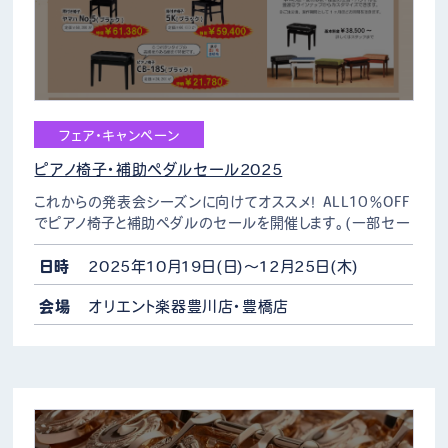
フェア・キャンペーン
ピアノ椅子・補助ペダルセール2025
これからの発表会シーズンに向けてオススメ！ ALL10％OFF
でピアノ椅子と補助ペダルのセールを開催します。(一部セー
ル対象外商品あり) またオリエント楽器公式LINEのお友だち
登録・クーポン提示で定価から15％OFFい…
日時
2025年10月19日(日)～12月25日(木)
会場
オリエント楽器豊川店・豊橋店