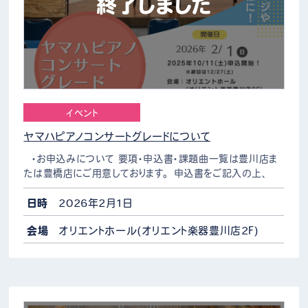
終了しました
イベント
ヤマハピアノコンサートグレードについて
・お申込みについて 要項・申込書・課題曲一覧は豊川店ま
たは豊橋店にご用意しております。 申込書をご記入の上、
12/27(土)までに豊川店もしくは豊橋店へ料金と共にご提出
ください。 ※オリエント楽器の生徒様は…
日時
2026年2月1日
会場
オリエントホール(オリエント楽器豊川店2F)