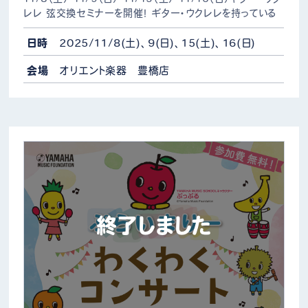
レレ 弦交換セミナーを開催！ ギター・ウクレレを持っている
けど、弦交換のやり方がわからない…という方にオススメのイ
ベントです！ 弦交換がはじめ…
日時
2025/11/8(土)、9(日)、15(土)、16(日)
会場
オリエント楽器 豊橋店
終了しました