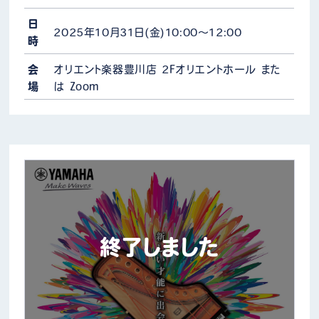
2026年3月開催の第34回東三河PTCピアノコンクールに
ついて、多くの方にご参加いただけるよう、例年より課題…
日
2025年10月31日(金)10:00～12:00
時
会
オリエント楽器豊川店 2Fオリエントホール また
場
は Zoom
終了しました