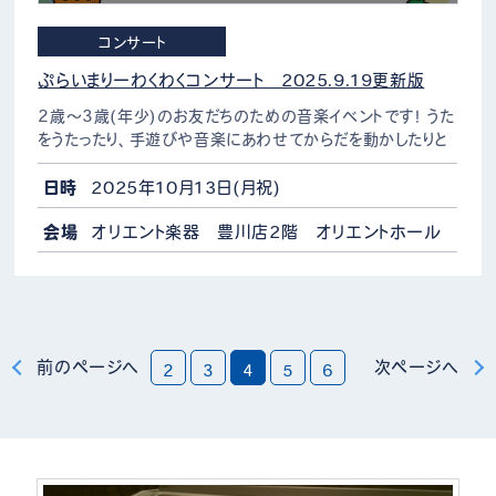
コンサート
ぷらいまりーわくわくコンサート 2025.9.19更新版
2歳～3歳(年少)のお友だちのための音楽イベントです！ うた
をうたったり、手遊びや音楽にあわせてからだを動かしたりと
親子で一緒に楽しめるコンサートを開催いたします。 好評に
つき新たに ②11：10～11：40 の時間を…
日時
2025年10月13日(月祝)
会場
オリエント楽器 豊川店2階 オリエントホール
前のページへ
次ページへ
2
3
4
5
6