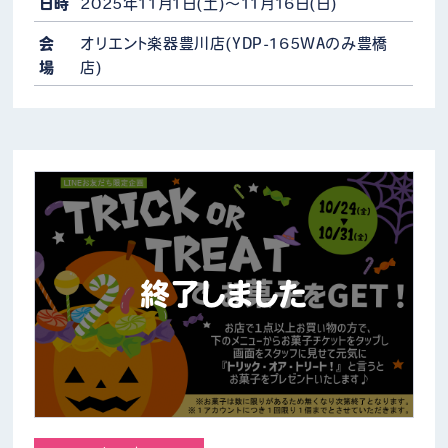
販売している商品もありますがセール期…
日時
2025年11月1日(土)～11月16日(日)
会
オリエント楽器豊川店(YDP-165WAのみ豊橋
場
店)
終了しました