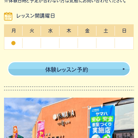
※体験日時と予定が合わない方は気軽にお問い合わせください。
レッスン開講曜日
月
火
水
木
金
土
日
●
体験レッスン予約