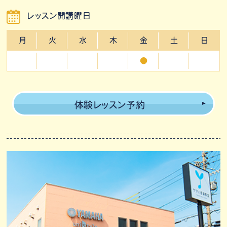
レッスン開講曜日
月
火
水
木
金
土
日
●
体験レッスン予約