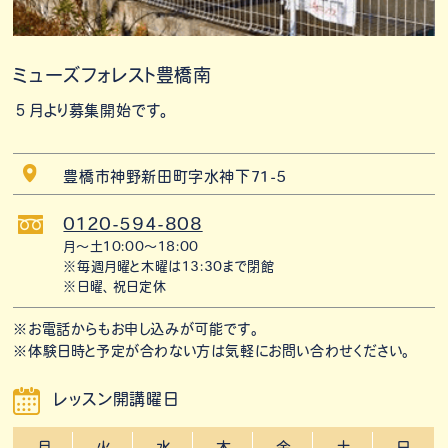
ミューズフォレスト豊橋南
５月より募集開始です。
豊橋市神野新田町字水神下71-5
0120-594-808
月〜土10:00〜18:00
※毎週月曜と木曜は13:30まで閉館
※日曜、祝日定休
※お電話からもお申し込みが可能です。
※体験日時と予定が合わない方は気軽にお問い合わせください。
レッスン開講曜日
月
火
水
木
金
土
日