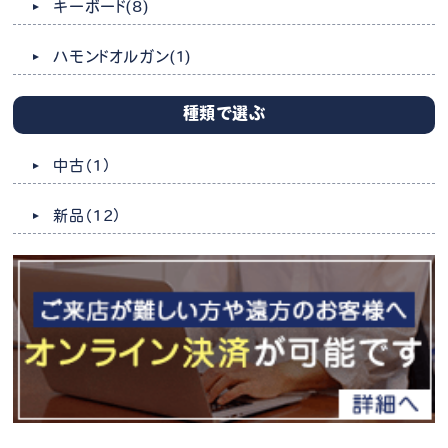
キーボード
(8)
ハモンドオルガン
(1)
種類で選ぶ
中古
（1）
新品
（12）