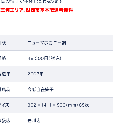
付属の椅子が本体色と異なります
東三河エリア、湖西市基本配送料無料
外装
ニューマホガニー調
価格
49,500円（税込）
製造年
2007年
付属品
高低自在椅子
サイズ
892×1411×506（mm）65㎏
取扱店
豊川店