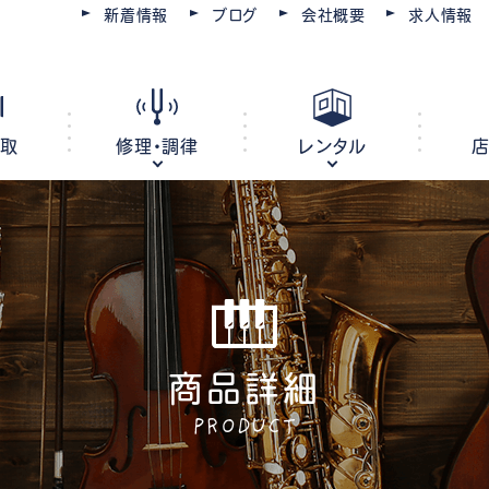
新着情報
ブログ
会社概要
求人情報
買取
修理・調律
レンタル
ピアノ
電子ピアノ
オルガン
キーボード
商品詳細
ピアノ調律・修理
コースを選ぶ
楽器レンタル
豊川店
管楽器修理・メンテナンス
教室レンタル
レッスン会場
豊橋店
PRODUCT