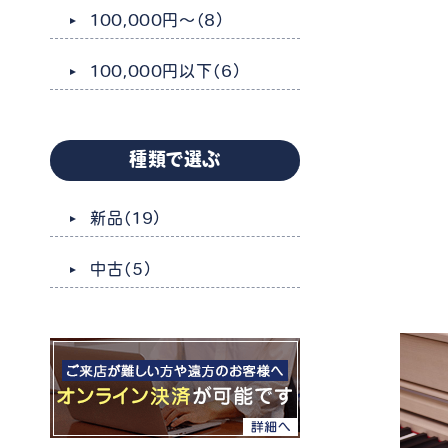
100,000円～
（8）
100,000円以下
（6）
種類で選ぶ
新品
（19）
中古
（5）