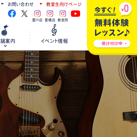
お問い合わせ
教室生向けページ
豊川店
豊橋店
教室用
店舗案内
イベント情報
ギター
弦楽器
ウクレレ
ホールレンタル
各種楽器修理