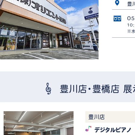
豊
05
10
※水
豊川店・豊橋店 展
豊川店
デジタルピアノ