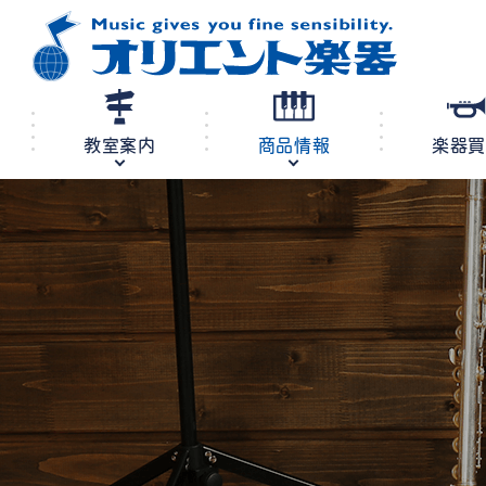
教室案内
商品情報
楽器
修理・調律
教室案内
商品情報
店舗案内
レンタル