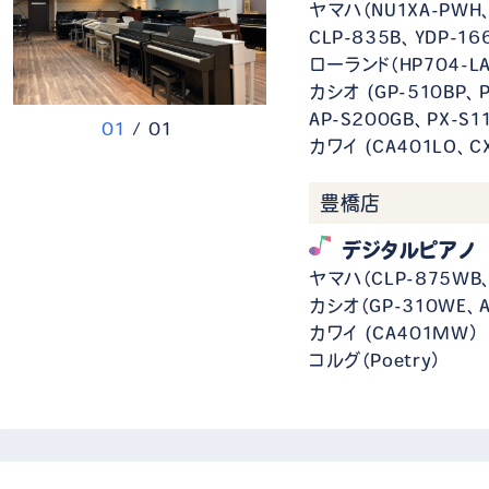
ヤマハ（NU1XA-PWH、
CLP-835B、YDP-16
ローランド（HP704-LA
カシオ (GP-510BP、
AP-S200GB、PX-S1
0
1
/
0
1
カワイ (CA401LO、C
豊橋店
デジタルピアノ
ヤマハ（CLP-875WB、
カシオ（GP-310WE、AP
カワイ (CA401MW）
コルグ（Poetry）