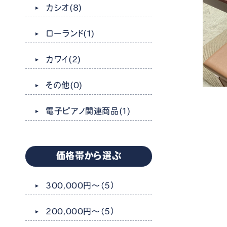
カシオ
(8)
ローランド
(1)
カワイ
(2)
その他
(0)
電子ピアノ関連商品
(1)
価格帯から選ぶ
300,000円～
（5）
200,000円～
（5）