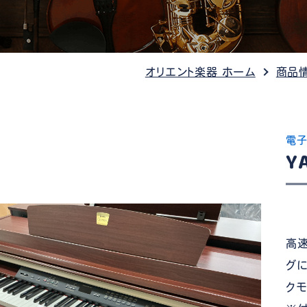
管楽器
防音・調音
各種楽器
チ
オリエント楽器 ホーム
商品
電子
Y
高
グ
クモ