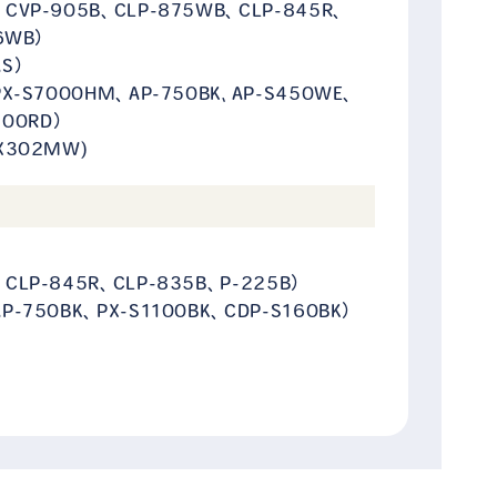
CVP-905B、CLP-875WB、CLP-845R、
6WB）
S）
PX-S7000HM、AP-750BK､AP-S450WE、
100RD）
X302MW)
CLP-845R、CLP-835B、P-225B）
-750BK、PX-S1100BK、CDP-S160BK）