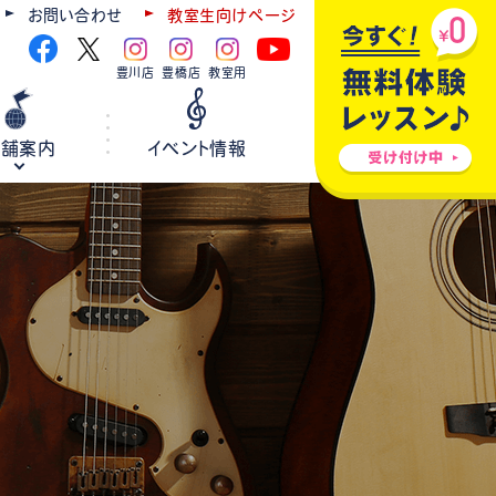
お問い合わせ
教室生向けページ
豊川店
豊橋店
教室用
店舗案内
イベント情報
ギター
弦楽器
ウクレレ
ホールレンタル
各種楽器修理