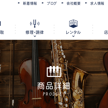
新着情報
ブログ
会社概要
求人情報
買取
修理・調律
レンタル
ピアノ
電子ピアノ
オルガン
キーボード
商品詳細
ピアノ調律・修理
コースを選ぶ
楽器レンタル
豊川店
管楽器修理・メンテナンス
教室レンタル
レッスン会場
豊橋店
PRODUCT