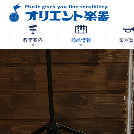
教室案内
商品情報
楽器
修理・調律
教室案内
商品情報
店舗案内
レンタル