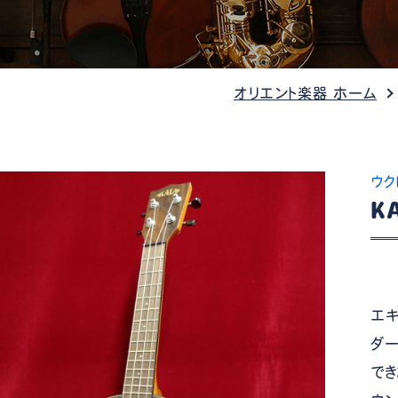
管楽器
防音・調音
各種楽器
チ
オリエント楽器 ホーム
ウク
K
エキ
ダー
でき