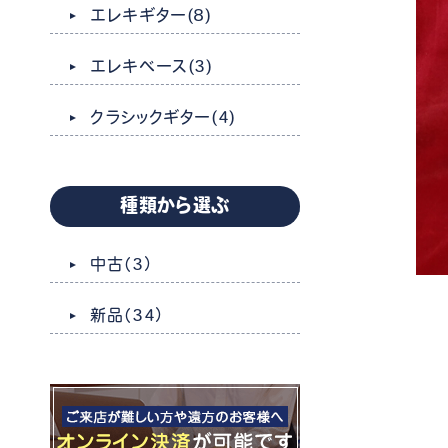
エレキギター
(8)
エレキベース
(3)
クラシックギター
(4)
種類から選ぶ
中古
（3）
新品
（34）