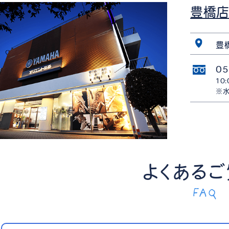
豊橋
豊
05
10
※水
よくある
FAQ