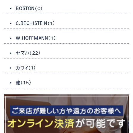
BOSTON
（0）
C.BECHISTEIN
（1）
W.HOFFMANN
（1）
ヤマハ
（22）
カワイ
（1）
他
（15）