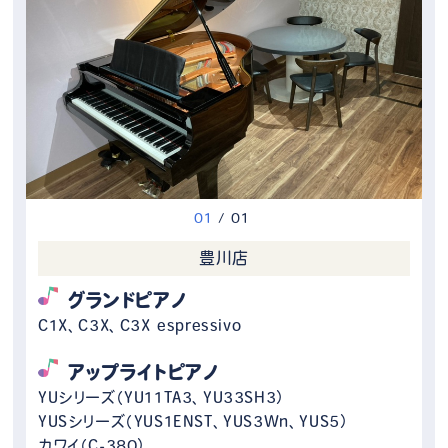
0
1
/
0
1
豊川店
グランドピアノ
C1X、C3X、C3X espressivo
アップライトピアノ
YUシリーズ（YU11TA3、YU33SH3）
YUSシリーズ（YUS1ENST、YUS3Wn、YUS5）
カワイ（C-380）