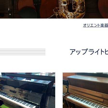
管楽器
防音・調音
各種楽器
チ
オリエント楽器
アップライト