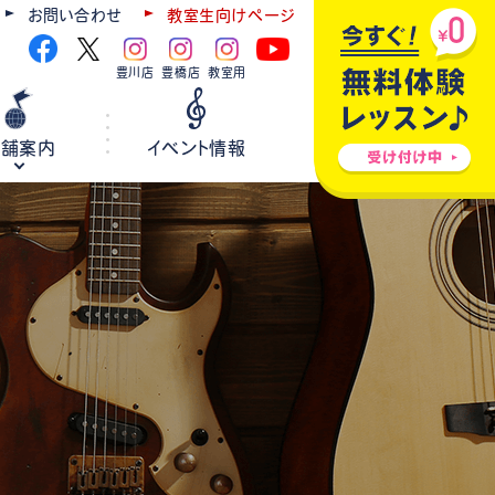
お問い合わせ
教室生向けページ
豊川店
豊橋店
教室用
店舗案内
イベント情報
ギター
弦楽器
ウクレレ
ホールレンタル
各種楽器修理