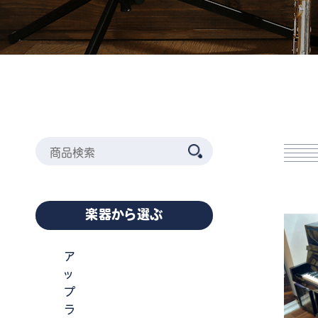
楽器から選ぶ
ア
ッ
プ
ラ