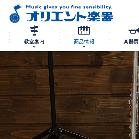
教室案内
商品情報
楽器
修理・調律
教室案内
商品情報
店舗案内
レンタル