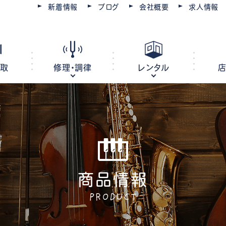
新着情報
ブログ
会社概要
求人情報
買取
修理・調律
レンタル
ピアノ
電子ピアノ
オルガン
キーボード
商品情報
ピアノ調律・修理
コースを選ぶ
楽器レンタル
豊川店
管楽器修理・メンテナンス
教室レンタル
レッスン会場
豊橋店
PRODUCT