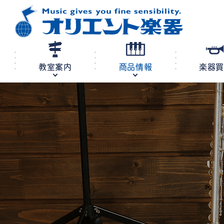
教室案内
商品情報
楽器
修理・調律
教室案内
商品情報
店舗案内
レンタル