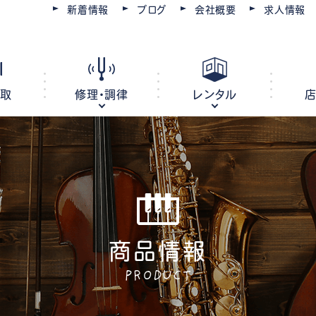
新着情報
ブログ
会社概要
求人情報
買取
修理・調律
レンタル
ピアノ
電子ピアノ
オルガン
キーボード
商品情報
ピアノ調律・修理
コースを選ぶ
楽器レンタル
豊川店
管楽器修理・メンテナンス
教室レンタル
レッスン会場
豊橋店
PRODUCT