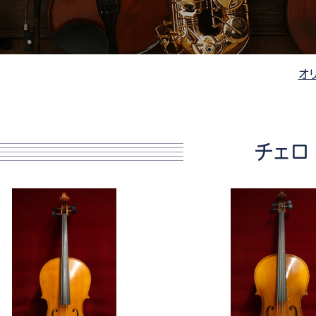
管楽器
防音・調音
各種楽器
チ
オ
チェロ