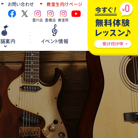
お問い合わせ
教室生向けページ
豊川店
豊橋店
教室用
店舗案内
イベント情報
ギター
弦楽器
ウクレレ
ホールレンタル
各種楽器修理