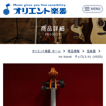
MENU
商品詳細
PRODUCT
オリエント楽器 ホーム
商品情報
弦楽器
no bland チェロ(3/4) (USED)