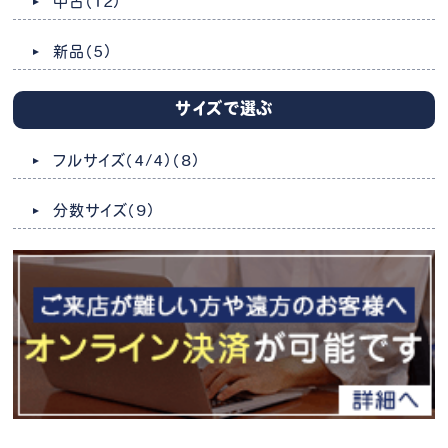
中古
（12）
新品
（5）
サイズで選ぶ
フルサイズ（4/4）
（8）
分数サイズ
（9）