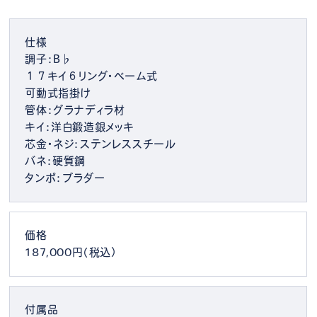
仕様
調子：B♭
１７キイ６リング・ベーム式
可動式指掛け
管体：グラナディラ材
キイ：洋白鍛造銀メッキ
芯金・ネジ：ステンレススチール
バネ：硬質鋼
タンポ：ブラダー
価格
187,000円（税込）
付属品