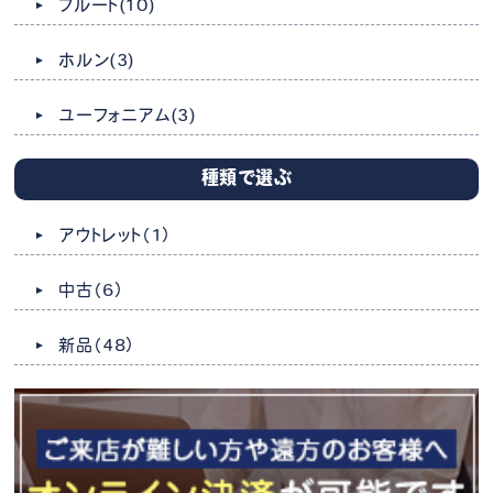
フルート
(10)
ホルン
(3)
ユーフォニアム
(3)
種類で選ぶ
アウトレット
（1）
中古
（6）
新品
（48）