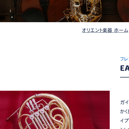
管楽器
防音・調音
各種楽器
チ
オリエント楽器 ホーム
フレ
E
ガイ
かく
イプ