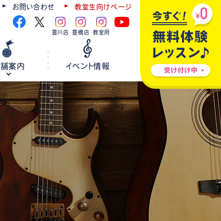
お問い合わせ
教室生向けページ
豊川店
豊橋店
教室用
店舗案内
イベント情報
ギター
弦楽器
ウクレレ
ホールレンタル
各種楽器修理