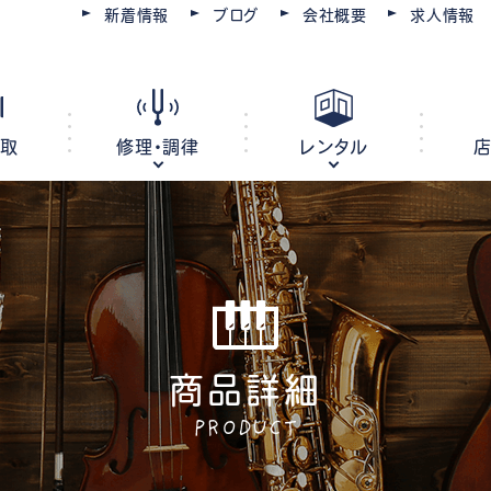
新着情報
ブログ
会社概要
求人情報
買取
修理・調律
レンタル
ピアノ
電子ピアノ
オルガン
キーボード
商品詳細
ピアノ調律・修理
コースを選ぶ
楽器レンタル
豊川店
管楽器修理・メンテナンス
教室レンタル
レッスン会場
豊橋店
PRODUCT