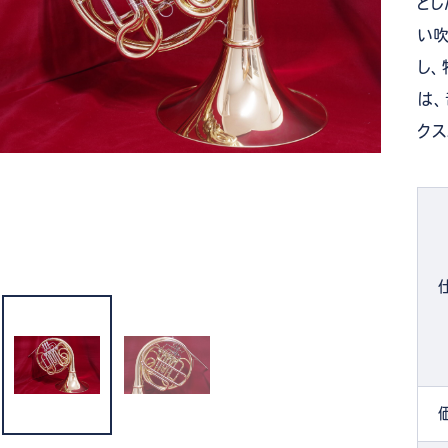
とし
い
し
は、
ク