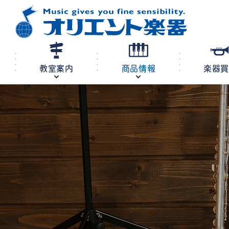
教室案内
商品情報
楽器
修理・調律
教室案内
商品情報
店舗案内
レンタル