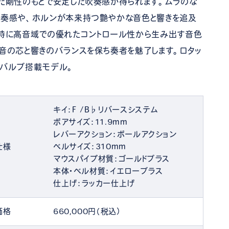
た剛性のもとで安定した吹奏感が得られます。ムラのな
吹奏感や、ホルンが本来持つ艶やかな音色と響きを追及
、特に高音域での優れたコントロール性から生み出す音色
音の芯と響きのバランスを保ち奏者を魅了します。ロタッ
スバルブ搭載モデル。
キイ：F /B♭リバースシステム
ボアサイズ：11.9mm
レバーアクション：ボールアクション
仕様
ベルサイズ：310mm
マウスパイプ材質：ゴールドブラス
本体・ベル材質：イエローブラス
仕上げ：ラッカー仕上げ
価格
660,000円（税込）