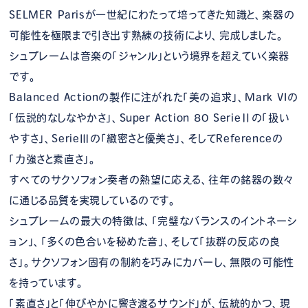
SELMER Parisが一世紀にわたって培ってきた知識と、楽器の
可能性を極限まで引き出す熟練の技術により、完成しました。
シュプレームは音楽の「ジャンル」という境界を超えていく楽器
です。
Balanced Actionの製作に注がれた「美の追求」、Mark VIの
「伝説的なしなやかさ」、Super Action 80 SerieⅡの「扱い
やすさ」、SerieⅢの「緻密さと優美さ」、そしてReferenceの
「力強さと素直さ」。
すべてのサクソフォン奏者の熱望に応える、往年の銘器の数々
に通じる品質を実現しているのです。
シュプレームの最大の特徴は、「完璧なバランスのイントネーシ
ョン」、「多くの色合いを秘めた音」、そして「抜群の反応の良
さ」。サクソフォン固有の制約を巧みにカバーし、無限の可能性
を持っています。
「素直さ」と「伸びやかに響き渡るサウンド」が、伝統的かつ、現