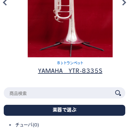
B♭トランペット
YAMAHA YTR-8335S
楽器で選ぶ
チューバ
(0)