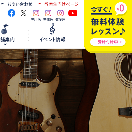
お問い合わせ
教室生向けページ
豊川店
豊橋店
教室用
店舗案内
イベント情報
ギター
弦楽器
ウクレレ
ホールレンタル
各種楽器修理