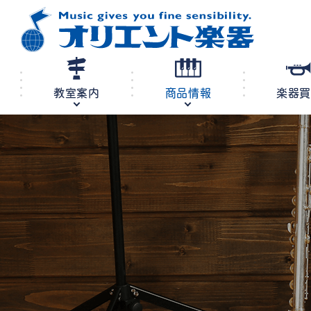
教室案内
商品情報
楽器
修理・調律
教室案内
商品情報
店舗案内
レンタル