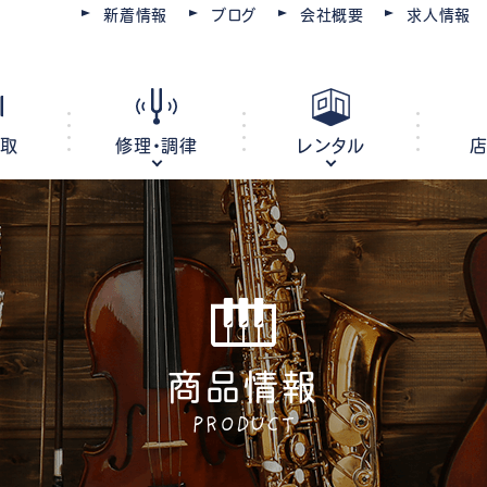
新着情報
ブログ
会社概要
求人情報
買取
修理・調律
レンタル
ピアノ
電子ピアノ
オルガン
キーボード
商品情報
ピアノ調律・修理
コースを選ぶ
楽器レンタル
豊川店
管楽器修理・メンテナンス
教室レンタル
レッスン会場
豊橋店
PRODUCT