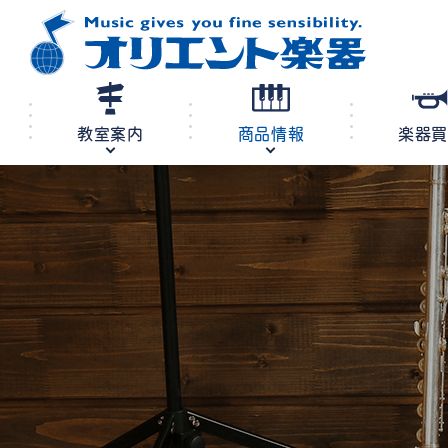
教室案内
商品情報
楽器
修理・調律
教室案内
商品情報
店舗案内
レンタル