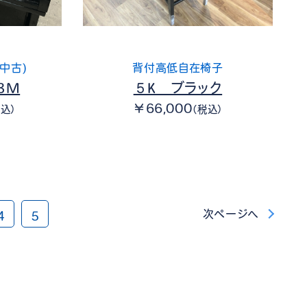
中古)
背付高低自在椅子
3M
５K ブラック
￥66,000
税込）
（税込）
次ページへ
4
5