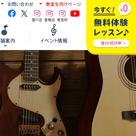
お問い合わせ
教室生向けページ
豊川店
豊橋店
教室用
店舗案内
イベント情報
ギター
弦楽器
ウクレレ
ホールレンタル
各種楽器修理