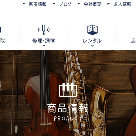
新着情報
ブログ
会社概要
求人情報
買取
修理・調律
レンタル
ピアノ
電子ピアノ
オルガン
キーボード
商品情報
ピアノ調律・修理
コースを選ぶ
楽器レンタル
豊川店
管楽器修理・メンテナンス
教室レンタル
レッスン会場
豊橋店
PRODUCT