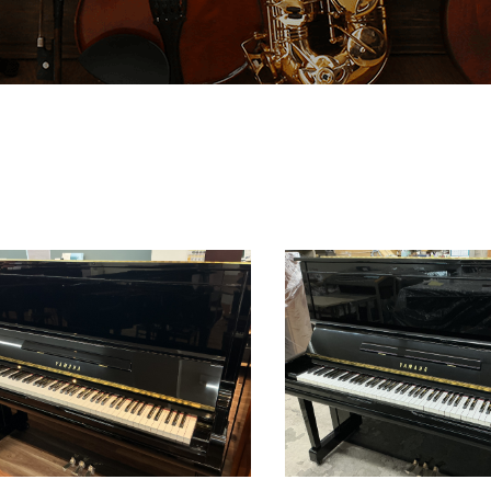
管楽器
防音・調音
各種楽器
チ