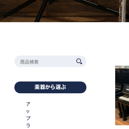
楽器から選ぶ
ア
ッ
プ
ラ