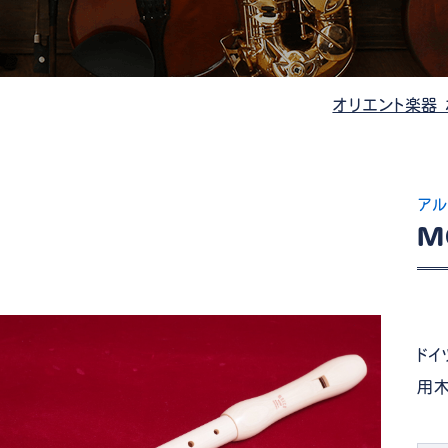
管楽器
防音・調音
各種楽器
チ
オリエント楽器
アル
M
ドイ
用