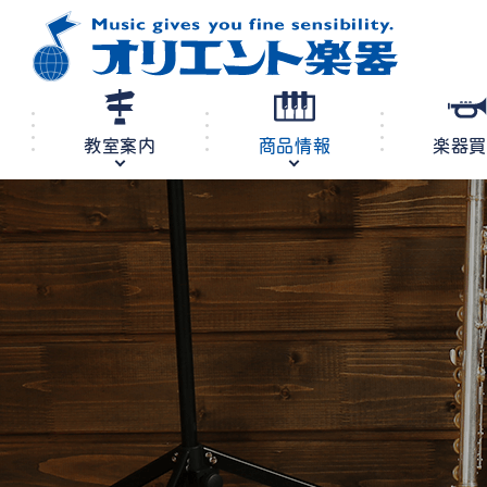
教室案内
商品情報
楽器
修理・調律
教室案内
商品情報
店舗案内
レンタル