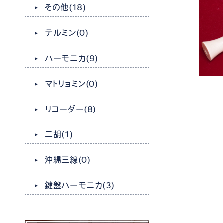
その他
(18)
テルミン
(0)
ハーモニカ
(9)
マトリョミン
(0)
リコーダー
(8)
二胡
(1)
沖縄三線
(0)
鍵盤ハーモニカ
(3)