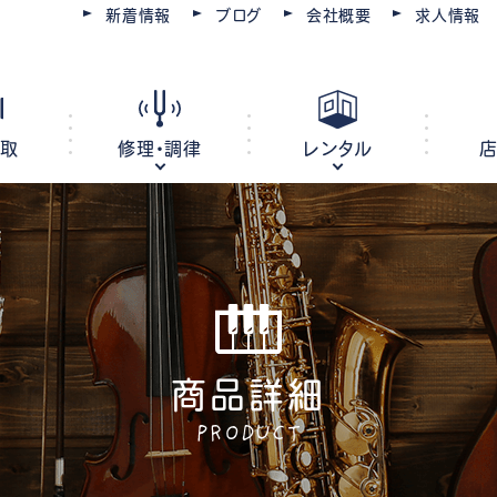
新着情報
ブログ
会社概要
求人情報
買取
修理・調律
レンタル
ピアノ
電子ピアノ
オルガン
キーボード
商品詳細
ピアノ調律・修理
コースを選ぶ
楽器レンタル
豊川店
管楽器修理・メンテナンス
教室レンタル
レッスン会場
豊橋店
PRODUCT