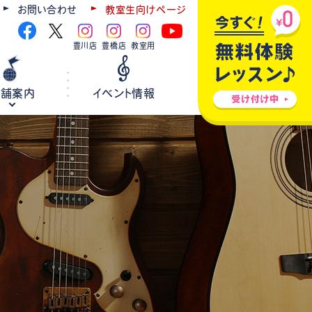
お問い合わせ
教室生向けページ
豊川店
豊橋店
教室用
店舗案内
イベント情報
ギター
弦楽器
ウクレレ
ホールレンタル
各種楽器修理