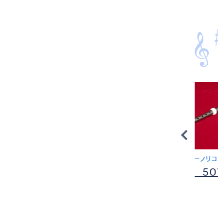
ソプラニーノリコーダー
ー
Aulos 507B-E
-37Ⅲ