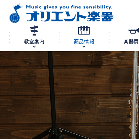
教室案内
商品情報
楽器
修理・調律
教室案内
商品情報
店舗案内
レンタル