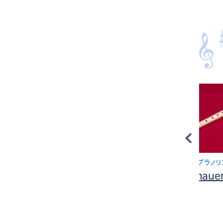
ー
木製ソプラノリコーダー
03
Mollenhauer 2166