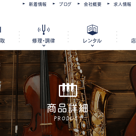
新着情報
ブログ
会社概要
求人情報
買取
修理・調律
レンタル
ピアノ
電子ピアノ
オルガン
キーボード
商品詳細
ピアノ調律・修理
コースを選ぶ
楽器レンタル
豊川店
管楽器修理・メンテナンス
教室レンタル
レッスン会場
豊橋店
PRODUCT