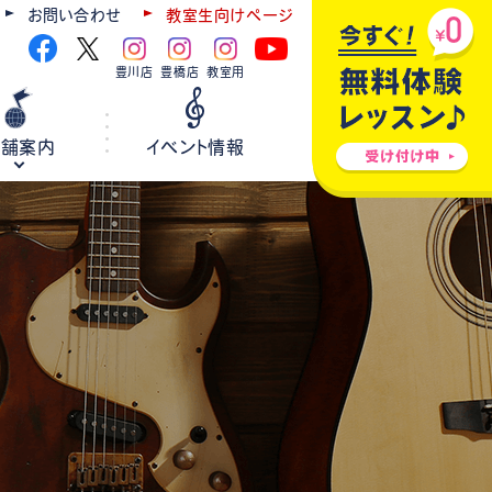
お問い合わせ
教室生向けページ
豊川店
豊橋店
教室用
店舗案内
イベント情報
ギター
弦楽器
ウクレレ
ホールレンタル
各種楽器修理