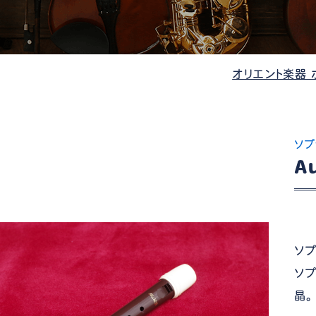
管楽器
防音・調音
各種楽器
チ
オリエント楽器 
ソプ
A
ソプ
ソ
晶。