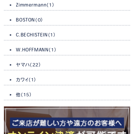
Zimmermann
（1）
BOSTON
（0）
C.BECHISTEIN
（1）
W.HOFFMANN
（1）
ヤマハ
（22）
カワイ
（1）
他
（15）